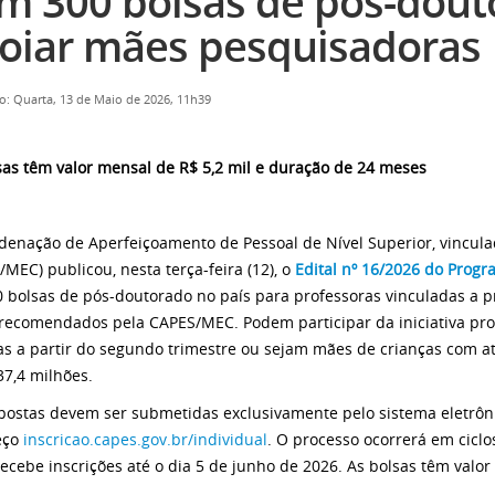
m 300 bolsas de pós-dout
oiar mães pesquisadoras
o: Quarta, 13 de Maio de 2026, 11h39
sas têm valor mensal de R$ 5,2 mil e duração de 24 meses
denação de Aperfeiçoamento de Pessoal de Nível Superior, vincula
/MEC) publicou, nesta terça-feira (12), o
Edital nº 16/2026 do Prog
0 bolsas de pós-doutorado no país para professoras vinculadas a
recomendados pela CAPES/MEC. Podem participar da iniciativa pro
as a partir do segundo trimestre ou sejam mães de crianças com at
37,4 milhões.
postas devem ser submetidas exclusivamente pelo sistema eletrô
eço
inscricao.capes.gov.br/individual
. O processo ocorrerá em ciclo
recebe inscrições até o dia 5 de junho de 2026. As bolsas têm valo
.