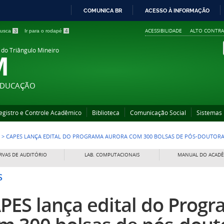
COMUNICA BR
ACESSO À INFORMAÇÃO
IR
ACESSIBILIDADE
ALTO CONTRA
 busca
3
Ir para o rodapé
4
PARA
O
 do Triângulo Mineiro
M
CONTEÚDO
 EDUCAÇÃO
egistro e Controle Acadêmico
Biblioteca
Comunicação Social
Sistemas
>
CAPES LANÇA EDITAL DO PROGRAMA AURORA COM 300 BOLSAS DE PÓS-DOUTOR
RVAS DE AUDITÓRIO
LAB. COMPUTACIONAIS
MANUAL DO ACAD
S
PES lança edital do Prog