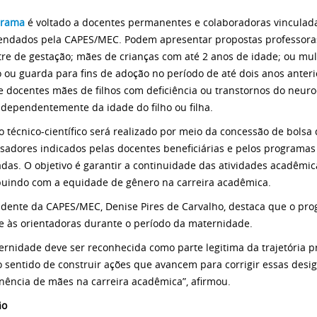
grama
é voltado a docentes permanentes e colaboradoras vincula
ndados pela CAPES/MEC. Podem apresentar propostas professoras
tre de gestação; mães de crianças com até 2 anos de idade; ou m
 ou guarda para fins de adoção no período de até dois anos anter
e docentes mães de filhos com deficiência ou transtornos do neur
independentemente da idade do filho ou filha.
o técnico-científico será realizado por meio da concessão de bols
sadores indicados pelas docentes beneficiárias e pelos programas
adas. O objetivo é garantir a continuidade das atividades acadêmi
buindo com a equidade de gênero na carreira acadêmica.
idente da CAPES/MEC, Denise Pires de Carvalho, destaca que o pro
e às orientadoras durante o período da maternidade.
ernidade deve ser reconhecida como parte legitima da trajetória pr
o sentido de construir ações que avancem para corrigir essas desig
ência de mães na carreira acadêmica”, afirmou.
ão