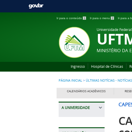
Ir para o conteúdo
1
Ir para o menu
2
Ir para a
Universidade Federal
UFT
MINISTÉRIO DA
Ingresso
Hospital de Clínicas
R
PÁGINA INICIAL
>
ÚLTIMAS NOTÍCIAS - NOTÍCIAS
CALENDÁRIOS ACADÊMICOS
RESE
CAPE
A UNIVERSIDADE
CA