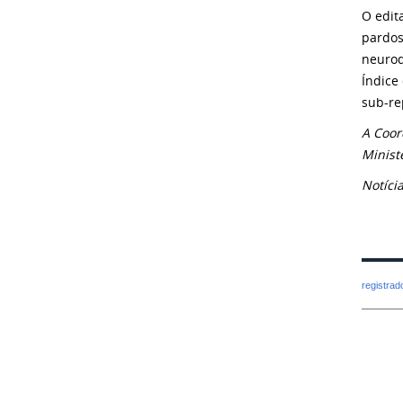
O edit
pardos
neurod
Índice
sub-r
A Coor
Minist
Notíci
registra