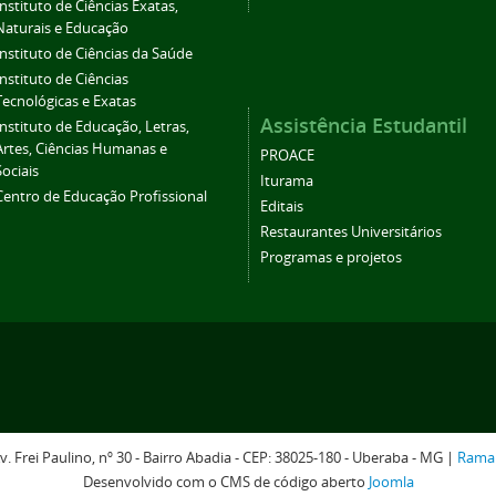
Instituto de Ciências Exatas,
Naturais e Educação
Instituto de Ciências da Saúde
Instituto de Ciências
Tecnológicas e Exatas
Assistência Estudantil
Instituto de Educação, Letras,
Artes, Ciências Humanas e
PROACE
Sociais
Iturama
Centro de Educação Profissional
Editais
Restaurantes Universitários
Programas e projetos
v. Frei Paulino, nº 30 - Bairro Abadia - CEP: 38025-180 - Uberaba - MG |
Rama
Desenvolvido com o CMS de código aberto
Joomla