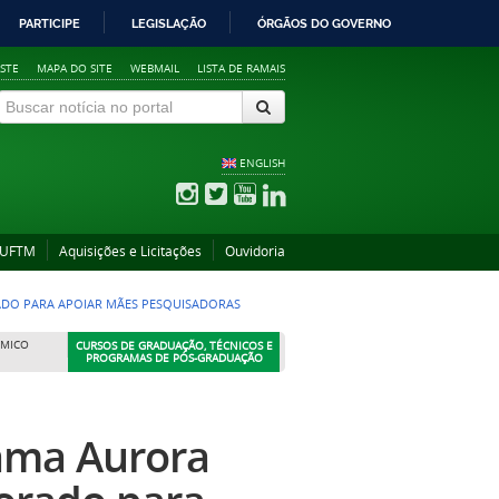
PARTICIPE
LEGISLAÇÃO
ÓRGÃOS DO GOVERNO
STE
MAPA DO SITE
WEBMAIL
LISTA DE RAMAIS
ENGLISH
 UFTM
Aquisições e Licitações
Ouvidoria
ADO PARA APOIAR MÃES PESQUISADORAS
ÊMICO
CURSOS DE GRADUAÇÃO, TÉCNICOS E
PROGRAMAS DE PÓS-GRADUAÇÃO
rama Aurora