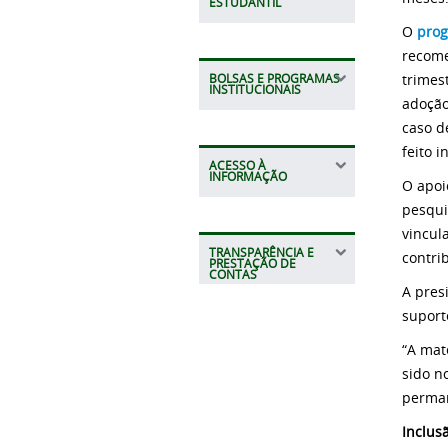
ESTUDANTIL
O
pro
recome
trimes
BOLSAS E PROGRAMAS
INSTITUCIONAIS
adoção
caso d
feito 
ACESSO À
INFORMAÇÃO
O apoi
pesqui
vincul
TRANSPARÊNCIA E
contri
PRESTAÇÃO DE
CONTAS
A pres
suport
“A mat
sido n
perman
Inclus