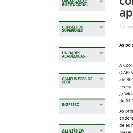
co
ORGANIZAÇÃO
INSTITUCIONAL
ap
Publicad
CONSELHOS
SUPERIORES
As bol
UNIDADES
ACADÊMICAS
A Coor
(CAPES
CAMPUS FORA DE
até 30
SEDE
sensu
grávid
de R$ 
INGRESSO
As pro
ender
deles 
ASSISTÊNCIA
meses