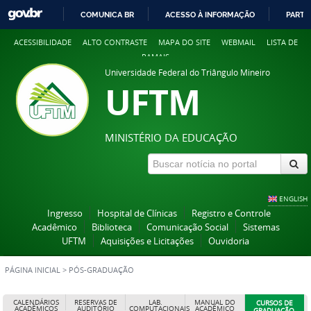
COMUNICA BR
ACESSO À INFORMAÇÃO
PARTI
IR
ACESSIBILIDADE
ALTO CONTRASTE
MAPA DO SITE
WEBMAIL
LISTA DE
PARA
RAMAIS
O
Universidade Federal do Triângulo Mineiro
CONTEÚDO
UFTM
MINISTÉRIO DA EDUCAÇÃO
ENGLISH
Ingresso
Hospital de Clínicas
Registro e Controle
Acadêmico
Biblioteca
Comunicação Social
Sistemas
UFTM
Aquisições e Licitações
Ouvidoria
PÁGINA INICIAL
>
PÓS-GRADUAÇÃO
CALENDÁRIOS
RESERVAS DE
LAB.
MANUAL DO
CURSOS DE
ACADÊMICOS
AUDITÓRIO
COMPUTACIONAIS
ACADÊMICO
GRADUAÇÃO,