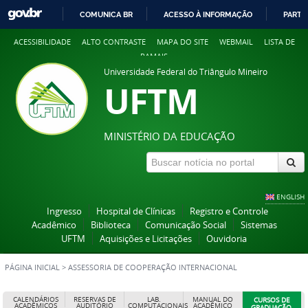
COMUNICA BR
ACESSO À INFORMAÇÃO
PARTI
IR
ACESSIBILIDADE
ALTO CONTRASTE
MAPA DO SITE
WEBMAIL
LISTA DE
PARA
RAMAIS
O
Universidade Federal do Triângulo Mineiro
CONTEÚDO
UFTM
MINISTÉRIO DA EDUCAÇÃO
ENGLISH
Ingresso
Hospital de Clínicas
Registro e Controle
Acadêmico
Biblioteca
Comunicação Social
Sistemas
UFTM
Aquisições e Licitações
Ouvidoria
PÁGINA INICIAL
>
ASSESSORIA DE COOPERAÇÃO INTERNACIONAL
CALENDÁRIOS
RESERVAS DE
LAB.
MANUAL DO
CURSOS DE
ACADÊMICOS
AUDITÓRIO
COMPUTACIONAIS
ACADÊMICO
GRADUAÇÃO,