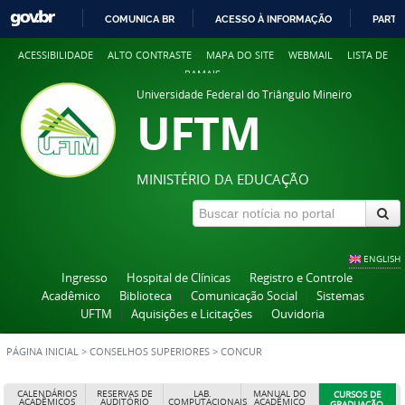
COMUNICA BR
ACESSO À INFORMAÇÃO
PARTI
IR
ACESSIBILIDADE
ALTO CONTRASTE
MAPA DO SITE
WEBMAIL
LISTA DE
PARA
RAMAIS
O
Universidade Federal do Triângulo Mineiro
CONTEÚDO
UFTM
MINISTÉRIO DA EDUCAÇÃO
ENGLISH
Ingresso
Hospital de Clínicas
Registro e Controle
Acadêmico
Biblioteca
Comunicação Social
Sistemas
UFTM
Aquisições e Licitações
Ouvidoria
PÁGINA INICIAL
>
CONSELHOS SUPERIORES
>
CONCUR
CALENDÁRIOS
RESERVAS DE
LAB.
MANUAL DO
CURSOS DE
ACADÊMICOS
AUDITÓRIO
COMPUTACIONAIS
ACADÊMICO
GRADUAÇÃO,