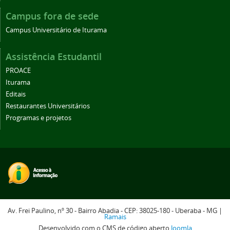
Campus fora de sede
Campus Universitário de Iturama
Assistência Estudantil
PROACE
Iturama
Editais
Restaurantes Universitários
Programas e projetos
Av. Frei Paulino, nº 30 - Bairro Abadia - CEP: 38025-180 - Uberaba - MG |
Ramais
Desenvolvido com o CMS de código aberto
Joomla