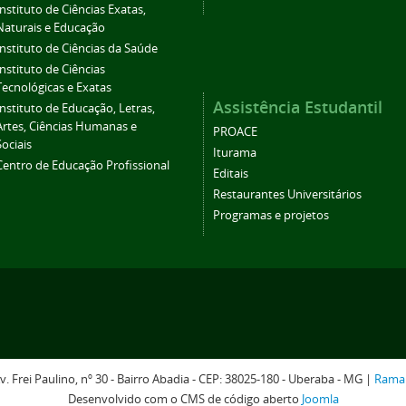
Instituto de Ciências Exatas,
Naturais e Educação
Instituto de Ciências da Saúde
Instituto de Ciências
Tecnológicas e Exatas
Assistência Estudantil
Instituto de Educação, Letras,
Artes, Ciências Humanas e
PROACE
Sociais
Iturama
Centro de Educação Profissional
Editais
Restaurantes Universitários
Programas e projetos
v. Frei Paulino, nº 30 - Bairro Abadia - CEP: 38025-180 - Uberaba - MG |
Rama
Desenvolvido com o CMS de código aberto
Joomla