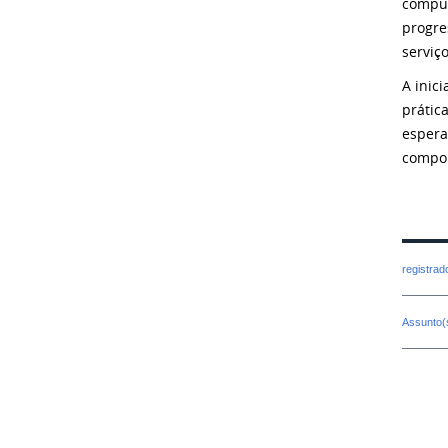
comput
progre
serviç
A inic
prátic
espera
compor
registra
Assunto(