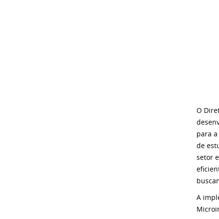
O Dire
desenv
para a
de est
setor 
eficie
buscam
A impl
Microi