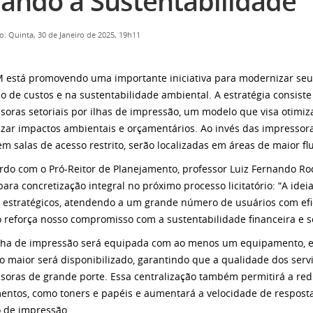
sando à Sustentabilidade
o: Quinta, 30 de Janeiro de 2025, 19h11
 está promovendo uma importante iniciativa para modernizar seu
o de custos e na sustentabilidade ambiental. A estratégia consiste
soras setoriais por ilhas de impressão, um modelo que visa otimiza
zar impactos ambientais e orçamentários. Ao invés das impressoras
em salas de acesso restrito, serão localizadas em áreas de maior f
rdo com o Pró-Reitor de Planejamento, professor Luiz Fernando Ro
 para concretização integral no próximo processo licitatório: “A ide
 estratégicos, atendendo a um grande número de usuários com efic
o reforça nosso compromisso com a sustentabilidade financeira e s
lha de impressão será equipada com ao menos um equipamento, 
 maior será disponibilizado, garantindo que a qualidade dos serv
soras de grande porte. Essa centralização também permitirá a r
entos, como toners e papéis e aumentará a velocidade de respos
o de impressão.