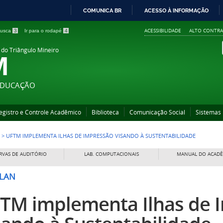
COMUNICA BR
ACESSO À INFORMAÇÃO
IR
ACESSIBILIDADE
ALTO CONTRA
 busca
3
Ir para o rodapé
4
PARA
O
 do Triângulo Mineiro
M
CONTEÚDO
 EDUCAÇÃO
egistro e Controle Acadêmico
Biblioteca
Comunicação Social
Sistemas
>
UFTM IMPLEMENTA ILHAS DE IMPRESSÃO VISANDO À SUSTENTABILIDADE
RVAS DE AUDITÓRIO
LAB. COMPUTACIONAIS
MANUAL DO ACAD
LAN
TM implementa Ilhas de 