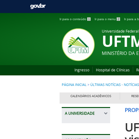
Ir para o conteúdo
1
Ir para o menu
2
Ir para a
Universidade Federal
UFT
MINISTÉRIO DA
Ingresso
Hospital de Clínicas
R
PÁGINA INICIAL
>
ÚLTIMAS NOTÍCIAS - NOTÍCIAS
CALENDÁRIOS ACADÊMICOS
RESE
PROP
A UNIVERSIDADE
UF