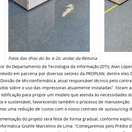
Fotos das ilhas do 3o. e 2o. andar da Reitoria
tor do Departamento de Tecnologia da Informação (DTI), Alan Lopes
olvido em parceria por diversos setores da PROPLAN, dentre eles D
 Divisão de Microinformática, atual responsável técnico pelo contr
udos sobre o uso das impressoras atualmente instaladas”. Foram a
e edificação para propor um modelo que atenda às necessidades d
nte e sustentável, favorecendo também o processo de manutençã
os uma redução de custos com o nosso contrato de
outsourcing
d
ementação do projeto será feita de forma gradual, conforme explica
nformática Giselle Marcelino de Lima: “Começaremos pelo Prédio da