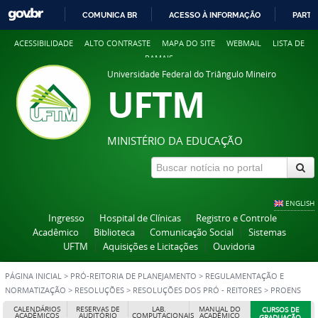
COMUNICA BR
ACESSO À INFORMAÇÃO
PARTI
IR
ACESSIBILIDADE
ALTO CONTRASTE
MAPA DO SITE
WEBMAIL
LISTA DE
PARA
RAMAIS
O
Universidade Federal do Triângulo Mineiro
CONTEÚDO
UFTM
MINISTÉRIO DA EDUCAÇÃO
ENGLISH
Ingresso
Hospital de Clínicas
Registro e Controle
Acadêmico
Biblioteca
Comunicação Social
Sistemas
UFTM
Aquisições e Licitações
Ouvidoria
PÁGINA INICIAL
>
PRÓ-REITORIA DE PLANEJAMENTO
>
REGULAMENTAÇÃO E
NORMATIZAÇÃO
>
RESOLUÇÕES
>
RESOLUÇÕES DOS PRÓ - REITORES
>
PROENS
CALENDÁRIOS
RESERVAS DE
LAB.
MANUAL DO
CURSOS DE
ACADÊMICOS
AUDITÓRIO
COMPUTACIONAIS
ACADÊMICO
GRADUAÇÃO,