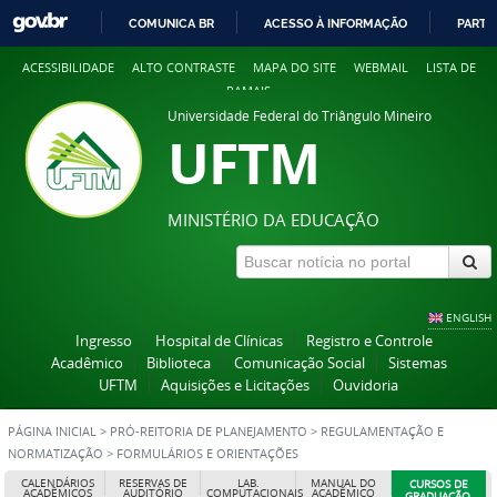
COMUNICA BR
ACESSO À INFORMAÇÃO
PARTI
IR
ACESSIBILIDADE
ALTO CONTRASTE
MAPA DO SITE
WEBMAIL
LISTA DE
PARA
RAMAIS
O
Universidade Federal do Triângulo Mineiro
CONTEÚDO
UFTM
MINISTÉRIO DA EDUCAÇÃO
ENGLISH
Ingresso
Hospital de Clínicas
Registro e Controle
Acadêmico
Biblioteca
Comunicação Social
Sistemas
UFTM
Aquisições e Licitações
Ouvidoria
PÁGINA INICIAL
>
PRÓ-REITORIA DE PLANEJAMENTO
>
REGULAMENTAÇÃO E
NORMATIZAÇÃO
>
FORMULÁRIOS E ORIENTAÇÕES
CALENDÁRIOS
RESERVAS DE
LAB.
MANUAL DO
CURSOS DE
ACADÊMICOS
AUDITÓRIO
COMPUTACIONAIS
ACADÊMICO
GRADUAÇÃO,