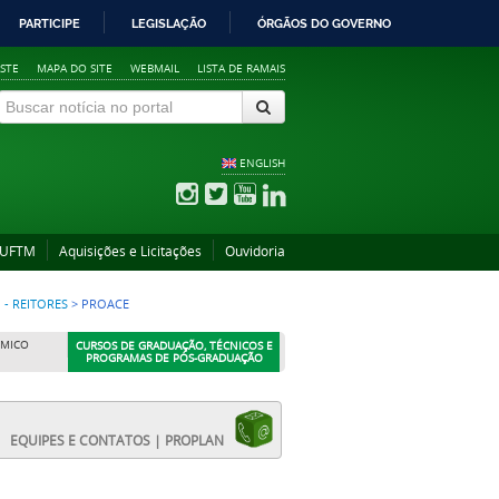
PARTICIPE
LEGISLAÇÃO
ÓRGÃOS DO GOVERNO
STE
MAPA DO SITE
WEBMAIL
LISTA DE RAMAIS
ENGLISH
 UFTM
Aquisições e Licitações
Ouvidoria
- REITORES
>
PROACE
ÊMICO
CURSOS DE GRADUAÇÃO, TÉCNICOS E
PROGRAMAS DE PÓS-GRADUAÇÃO
EQUIPES E CONTATOS | PROPLAN