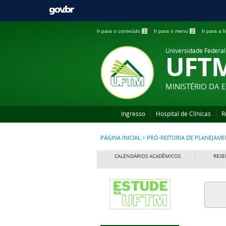
Ir para o conteúdo
1
Ir para o menu
2
Ir para a
Universidade Federal
UFT
MINISTÉRIO DA
Ingresso
Hospital de Clínicas
R
PÁGINA INICIAL
>
PRÓ-REITORIA DE PLANEJAM
CALENDÁRIOS ACADÊMICOS
RESE