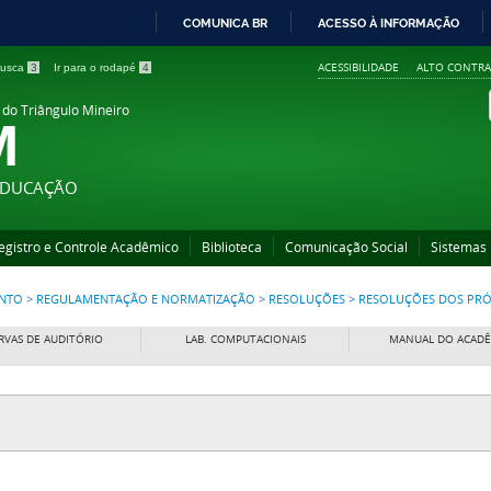
COMUNICA BR
ACESSO À INFORMAÇÃO
IR
ACESSIBILIDADE
ALTO CONTRA
 busca
3
Ir para o rodapé
4
PARA
O
 do Triângulo Mineiro
M
CONTEÚDO
 EDUCAÇÃO
egistro e Controle Acadêmico
Biblioteca
Comunicação Social
Sistemas
ENTO
>
REGULAMENTAÇÃO E NORMATIZAÇÃO
>
RESOLUÇÕES
>
RESOLUÇÕES DOS PRÓ 
RVAS DE AUDITÓRIO
LAB. COMPUTACIONAIS
MANUAL DO ACAD