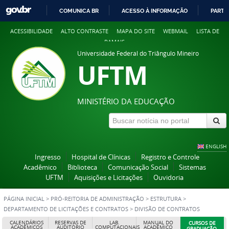
COMUNICA BR
ACESSO À INFORMAÇÃO
PARTI
IR
ACESSIBILIDADE
ALTO CONTRASTE
MAPA DO SITE
WEBMAIL
LISTA DE
PARA
RAMAIS
O
Universidade Federal do Triângulo Mineiro
CONTEÚDO
UFTM
MINISTÉRIO DA EDUCAÇÃO
ENGLISH
Ingresso
Hospital de Clínicas
Registro e Controle
Acadêmico
Biblioteca
Comunicação Social
Sistemas
UFTM
Aquisições e Licitações
Ouvidoria
PÁGINA INICIAL
>
PRÓ-REITORIA DE ADMINISTRAÇÃO
>
ESTRUTURA
>
DEPARTAMENTO DE LICITAÇÕES E CONTRATOS
>
DIVISÃO DE CONTRATOS
CALENDÁRIOS
RESERVAS DE
LAB.
MANUAL DO
CURSOS DE
ACADÊMICOS
AUDITÓRIO
COMPUTACIONAIS
ACADÊMICO
GRADUAÇÃO,