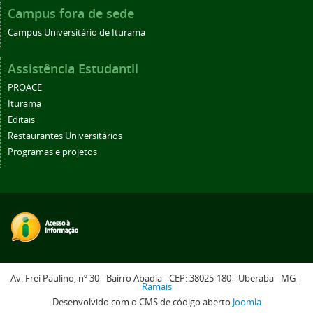
Campus fora de sede
Campus Universitário de Iturama
Assistência Estudantil
PROACE
Iturama
Editais
Restaurantes Universitários
Programas e projetos
Av. Frei Paulino, nº 30 - Bairro Abadia - CEP: 38025-180 - Uberaba - MG |
Ramais
Desenvolvido com o CMS de código aberto
Joomla