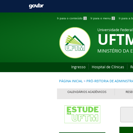
Ir para o conteúdo
1
Ir para o menu
2
Ir para a
Universidade Federal
UFT
MINISTÉRIO DA
Ingresso
Hospital de Clínicas
R
PÁGINA INICIAL
>
PRÓ-REITORIA DE ADMINIST
CALENDÁRIOS ACADÊMICOS
RESE