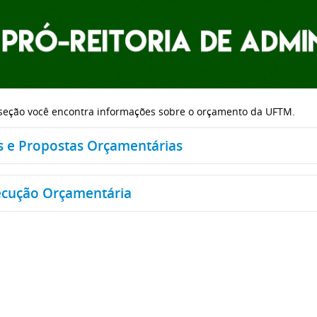
seção você encontra informações sobre o orçamento da UFTM.
s e Propostas Orçamentárias
oposta Orçamentária
ecução Orçamentária
i Orçamentária - LOA - UFTM