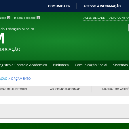
COMUNICA BR
ACESSO À INFORMAÇÃO
IR
ACESSIBILIDADE
ALTO CONTRA
 busca
3
Ir para o rodapé
4
PARA
O
 do Triângulo Mineiro
M
CONTEÚDO
 EDUCAÇÃO
egistro e Controle Acadêmico
Biblioteca
Comunicação Social
Sistemas
RAÇÃO
>
ORÇAMENTO
RVAS DE AUDITÓRIO
LAB. COMPUTACIONAIS
MANUAL DO ACAD