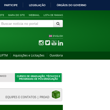
PARTICIPE
LEGISLAÇÃO
ÓRGÃOS DO GOVERNO
STE
MAPA DO SITE
WEBMAIL
LISTA DE RAMAIS
ENGLISH
 UFTM
Aquisições e Licitações
Ouvidoria
ÊMICO
CURSOS DE GRADUAÇÃO, TÉCNICOS E
PROGRAMAS DE PÓS-GRADUAÇÃO
EQUIPES E CONTATOS | PROAD