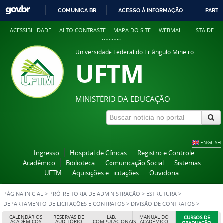
COMUNICA BR
ACESSO À INFORMAÇÃO
PARTI
IR
ACESSIBILIDADE
ALTO CONTRASTE
MAPA DO SITE
WEBMAIL
LISTA DE
PARA
RAMAIS
O
Universidade Federal do Triângulo Mineiro
CONTEÚDO
UFTM
MINISTÉRIO DA EDUCAÇÃO
ENGLISH
Ingresso
Hospital de Clínicas
Registro e Controle
Acadêmico
Biblioteca
Comunicação Social
Sistemas
UFTM
Aquisições e Licitações
Ouvidoria
PÁGINA INICIAL
>
PRÓ-REITORIA DE ADMINISTRAÇÃO
>
ESTRUTURA
>
DEPARTAMENTO DE LICITAÇÕES E CONTRATOS
>
DIVISÃO DE CONTRATOS
>
ORIENTAÇÕES E MATERIAL DE APOIO
CALENDÁRIOS
RESERVAS DE
LAB.
MANUAL DO
CURSOS DE
ACADÊMICOS
AUDITÓRIO
COMPUTACIONAIS
ACADÊMICO
GRADUAÇÃO,