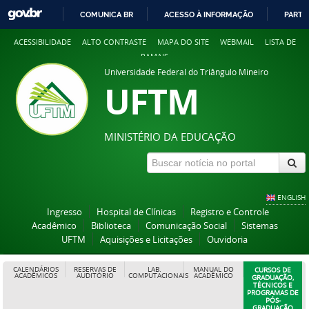
COMUNICA BR
ACESSO À INFORMAÇÃO
PARTI
IR
ACESSIBILIDADE
ALTO CONTRASTE
MAPA DO SITE
WEBMAIL
LISTA DE
PARA
RAMAIS
O
Universidade Federal do Triângulo Mineiro
CONTEÚDO
UFTM
MINISTÉRIO DA EDUCAÇÃO
ENGLISH
Ingresso
Hospital de Clínicas
Registro e Controle
Acadêmico
Biblioteca
Comunicação Social
Sistemas
UFTM
Aquisições e Licitações
Ouvidoria
CALENDÁRIOS
RESERVAS DE
LAB.
MANUAL DO
CURSOS DE
ACADÊMICOS
AUDITÓRIO
COMPUTACIONAIS
ACADÊMICO
GRADUAÇÃO,
TÉCNICOS E
PROGRAMAS DE
PÓS-
GRADUAÇÃO