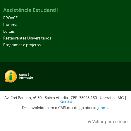
Assistência Estudantil
PROACE
Iturama
Editais
Restaurantes Universitários
Programas e projetos
Av. Frei Paulino, nº 30 - Bairro Abadia - CEP: 38025-180 - Uberaba - MG |
Ramais
Desenvolvido com o CMS de código aberto
Joomla
Voltar para o topo