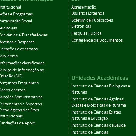
Institucional
Apresentação
Usuários Externos
Ações e Programas
Boletim de Publicações
Participação Social
Eletrônicas
Auditorias
Pesquisa Pública
Convênios e Transferências
Conferência de Documentos
Receitas e Despesas
Licitações e contratos
Servidores
Informações classificadas
Serviço de Informação ao
Cidadão (SIC)
Unidades Acadêmicas
Perguntas Frequentes
Instituto de Ciências Biológicas e
Dados Abertos
Naturais
Sanções Administrativas
Instituto de Ciências Agrárias,
Ferramentas e Aspectos
Exatas e Biológicas de Iturama
Tecnológicos dos Sites
Instituto de Ciências Exatas,
Institucionais
Naturais e Educação
Fundações de Apoio
Instituto de Ciências da Saúde
Instituto de Ciências