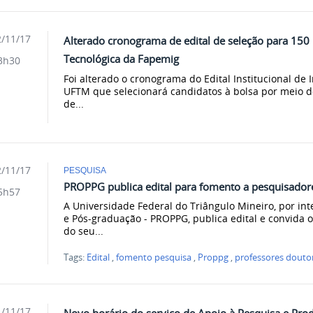
/11/17
Alterado cronograma de edital de seleção para 150 b
Tecnológica da Fapemig
3h30
Foi alterado o cronograma do Edital Institucional de I
UFTM que selecionará candidatos à bolsa por meio d
de...
/11/17
PESQUISA
PROPPG publica edital para fomento a pesquisado
5h57
A Universidade Federal do Triângulo Mineiro, por int
e Pós-graduação - PROPPG, publica edital e convida
do seu...
Tags:
Edital
,
fomento pesquisa
,
Proppg
,
professores douto
/11/17