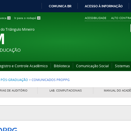
COMUNICA BR
ACESSO À INFORMAÇÃO
IR
ACESSIBILIDADE
ALTO CONTRA
 busca
3
Ir para o rodapé
4
PARA
O
 do Triângulo Mineiro
M
CONTEÚDO
 EDUCAÇÃO
egistro e Controle Acadêmico
Biblioteca
Comunicação Social
Sistemas
 E PÓS-GRADUAÇÃO
>
COMUNICADOS PROPPG
RVAS DE AUDITÓRIO
LAB. COMPUTACIONAIS
MANUAL DO ACAD
OPPG