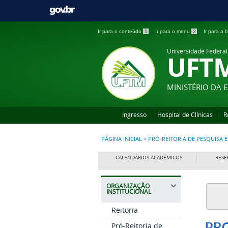
Ir para o conteúdo
1
Ir para o menu
2
Ir para a
Universidade Federal
UFT
MINISTÉRIO DA
Ingresso
Hospital de Clínicas
R
PÁGINA INICIAL
>
PRÓ-REITORIA DE PESQUISA
CALENDÁRIOS ACADÊMICOS
RESE
ORGANIZAÇÃO
INSTITUCIONAL
Reitoria
PR
Pró-Reitoria de