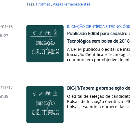
Tags:
Profmat
,
Vagas remanescentes
/01/18
INICIAÇÃO CIENTÍFICA E TECNOLÓGI
Publicado Edital para cadastro d
9h27
Tecnológica sem bolsa de 2018
A UFTM publicou o edital de ins
Iniciação Científica e Tecnológic
contínuo tem por objetivo defini
/11/17
BIC-JR/Fapemig abre seleção de
O edital de seleção de candidat
5h38
Bolsas de Iniciação Científica PI
bolsas, estando o número das va