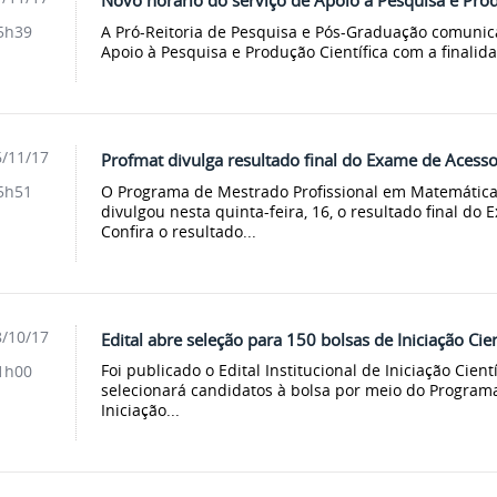
Novo horário do serviço de Apoio à Pesquisa e Prod
A Pró-Reitoria de Pesquisa e Pós-Graduação comunica
5h39
Apoio à Pesquisa e Produção Científica com a finalidad
/11/17
Profmat divulga resultado final do Exame de Acess
O Programa de Mestrado Profissional em Matemática
5h51
divulgou nesta quinta-feira, 16, o resultado final d
Confira o resultado...
/10/17
Edital abre seleção para 150 bolsas de Iniciação Cie
Foi publicado o Edital Institucional de Iniciação Cie
1h00
selecionará candidatos à bolsa por meio do Programa
Iniciação...