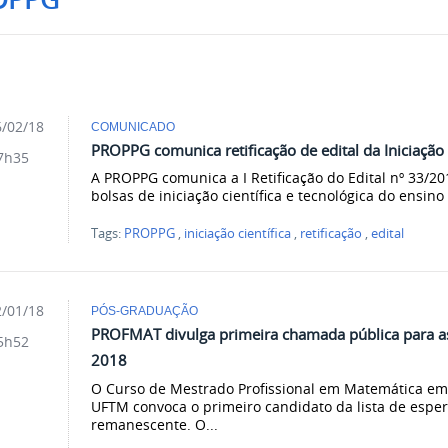
/02/18
COMUNICADO
PROPPG comunica retificação de edital da Iniciação 
7h35
A PROPPG comunica a I Retificação do Edital nº 33/20
bolsas de iniciação científica e tecnológica do ensi
Tags:
PROPPG
,
iniciação científica
,
retificação
,
edital
/01/18
PÓS-GRADUAÇÃO
PROFMAT divulga primeira chamada pública para a
5h52
2018
O Curso de Mestrado Profissional em Matemática em
UFTM convoca o primeiro candidato da lista de espe
remanescente. O...