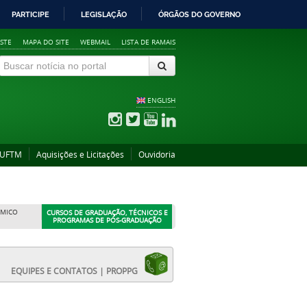
PARTICIPE
LEGISLAÇÃO
ÓRGÃOS DO GOVERNO
STE
MAPA DO SITE
WEBMAIL
LISTA DE RAMAIS
ENGLISH
 UFTM
Aquisições e Licitações
Ouvidoria
ÊMICO
CURSOS DE GRADUAÇÃO, TÉCNICOS E
PROGRAMAS DE PÓS-GRADUAÇÃO
EQUIPES E CONTATOS | PROPPG