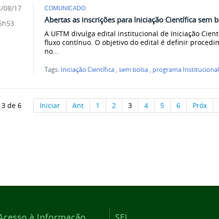
/08/17
COMUNICADO
Abertas as inscrições para Iniciação Científica sem 
6h53
A UFTM divulga edital institucional de Iniciação Cien
fluxo contínuo. O objetivo do edital é definir procedi
no...
Tags:
Iniciação Científica
,
sem bolsa
,
programa Instituciona
 3 de 6
Iniciar
Ant
1
2
3
4
5
6
Próx
Acesso à Informação
SEI