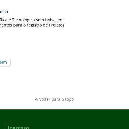
bolsa
tífica e Tecnológica sem bolsa, em
mentos para o registro de Projetos
l
Fim
Voltar para o topo
Ingresso