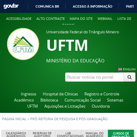
COMUNICA BR
ACESSO À INFORMAÇÃO
PARTI
IR
ACESSIBILIDADE
ALTO CONTRASTE
MAPA DO SITE
WEBMAIL
LISTA DE
PARA
RAMAIS
O
Universidade Federal do Triângulo Mineiro
CONTEÚDO
UFTM
MINISTÉRIO DA EDUCAÇÃO
ENGLISH
Ingresso
Hospital de Clínicas
Registro e Controle
Acadêmico
Biblioteca
Comunicação Social
Sistemas
UFTM
Aquisições e Licitações
Ouvidoria
PÁGINA INICIAL
>
PRÓ-REITORIA DE PESQUISA E PÓS-GRADUAÇÃO
CALENDÁRIOS
RESERVAS DE
LAB.
MANUAL DO
CURSOS DE
ACADÊMICOS
AUDITÓRIO
COMPUTACIONAIS
ACADÊMICO
GRADUAÇÃO,