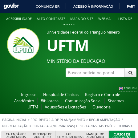
COMUNICA BR
ACESSO À INFORMAÇÃO
PARTI
IR
ACESSIBILIDADE
ALTO CONTRASTE
MAPA DO SITE
WEBMAIL
LISTA DE
PARA
RAMAIS
O
Universidade Federal do Triângulo Mineiro
CONTEÚDO
UFTM
MINISTÉRIO DA EDUCAÇÃO
ENGLISH
Ingresso
Hospital de Clínicas
Registro e Controle
Acadêmico
Biblioteca
Comunicação Social
Sistemas
UFTM
Aquisições e Licitações
Ouvidoria
PÁGINA INICIAL
>
PRÓ-REITORIA DE PLANEJAMENTO
>
REGULAMENTAÇÃO E
NORMATIZAÇÃO
>
PORTARIAS (NORMATIVAS)
>
PORTARIAS DAS PRÓ-REITORIAS
>
PROACE
CALENDÁRIOS
RESERVAS DE
LAB.
MANUAL DO
CURSOS DE
ACADÊMICOS
AUDITÓRIO
COMPUTACIONAIS
ACADÊMICO
GRADUAÇÃO,