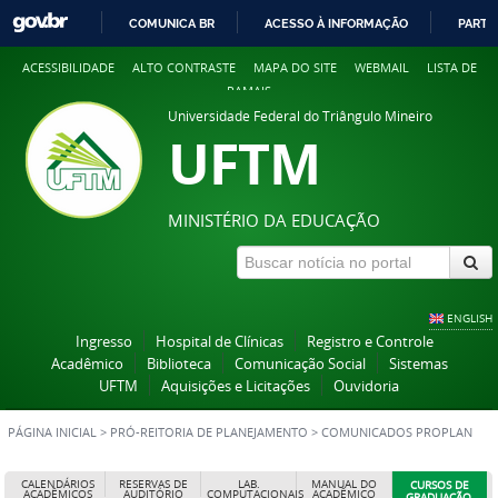
COMUNICA BR
ACESSO À INFORMAÇÃO
PARTI
IR
ACESSIBILIDADE
ALTO CONTRASTE
MAPA DO SITE
WEBMAIL
LISTA DE
PARA
RAMAIS
O
Universidade Federal do Triângulo Mineiro
CONTEÚDO
UFTM
MINISTÉRIO DA EDUCAÇÃO
ENGLISH
Ingresso
Hospital de Clínicas
Registro e Controle
Acadêmico
Biblioteca
Comunicação Social
Sistemas
UFTM
Aquisições e Licitações
Ouvidoria
PÁGINA INICIAL
>
PRÓ-REITORIA DE PLANEJAMENTO
>
COMUNICADOS PROPLAN
CALENDÁRIOS
RESERVAS DE
LAB.
MANUAL DO
CURSOS DE
ACADÊMICOS
AUDITÓRIO
COMPUTACIONAIS
ACADÊMICO
GRADUAÇÃO,