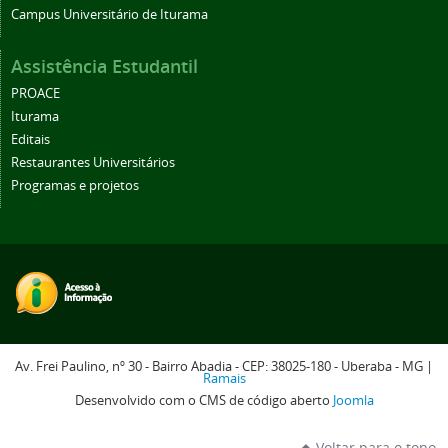
Campus Universitário de Iturama
Assistência Estudantil
PROACE
Iturama
Editais
Restaurantes Universitários
Programas e projetos
Av. Frei Paulino, nº 30 - Bairro Abadia - CEP: 38025-180 - Uberaba - MG |
Ramais
Desenvolvido com o CMS de código aberto
Joomla
Voltar para o topo