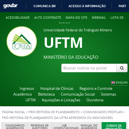
COMUNICA BR
ACESSO À INFORMAÇÃO
PARTI
IR
ACESSIBILIDADE
ALTO CONTRASTE
MAPA DO SITE
WEBMAIL
LISTA DE
PARA
RAMAIS
O
Universidade Federal do Triângulo Mineiro
CONTEÚDO
UFTM
MINISTÉRIO DA EDUCAÇÃO
ENGLISH
Ingresso
Hospital de Clínicas
Registro e Controle
Acadêmico
Biblioteca
Comunicação Social
Sistemas
UFTM
Aquisições e Licitações
Ouvidoria
PÁGINA INICIAL
>
PRÓ-REITORIA DE PLANEJAMENTO
>
COMUNICADOS PROPLAN
>
PRÓ-REITORIA DE PLANEJAMENTO DA UFTM APRESENTA OS INDICADORES
INSTITUCIONAIS DE ALUNADO DE 2021
CALENDÁRIOS
RESERVAS DE
LAB.
MANUAL DO
CURSOS DE
ACADÊMICOS
AUDITÓRIO
COMPUTACIONAIS
ACADÊMICO
GRADUAÇÃO,