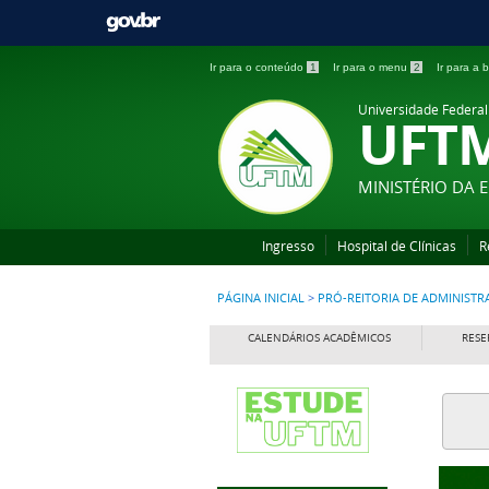
Ir para o conteúdo
1
Ir para o menu
2
Ir para a
Universidade Federal
UFT
MINISTÉRIO DA
Ingresso
Hospital de Clínicas
R
PÁGINA INICIAL
>
PRÓ-REITORIA DE ADMINIST
CALENDÁRIOS ACADÊMICOS
RESE