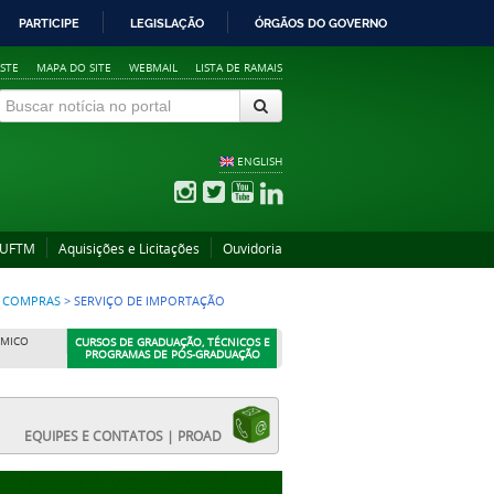
PARTICIPE
LEGISLAÇÃO
ÓRGÃOS DO GOVERNO
STE
MAPA DO SITE
WEBMAIL
LISTA DE RAMAIS
ENGLISH
 UFTM
Aquisições e Licitações
Ouvidoria
E COMPRAS
>
SERVIÇO DE IMPORTAÇÃO
ÊMICO
CURSOS DE GRADUAÇÃO, TÉCNICOS E
PROGRAMAS DE PÓS-GRADUAÇÃO
EQUIPES E CONTATOS | PROAD