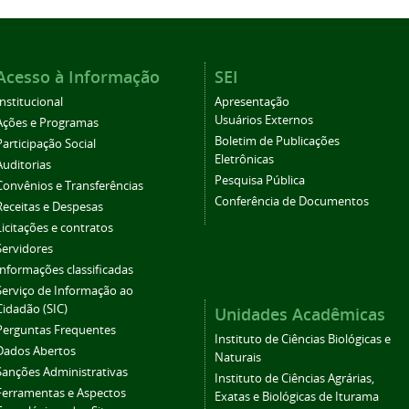
Acesso à Informação
SEI
Institucional
Apresentação
Usuários Externos
Ações e Programas
Boletim de Publicações
Participação Social
Eletrônicas
Auditorias
Pesquisa Pública
Convênios e Transferências
Conferência de Documentos
Receitas e Despesas
Licitações e contratos
Servidores
Informações classificadas
Serviço de Informação ao
Cidadão (SIC)
Unidades Acadêmicas
Perguntas Frequentes
Instituto de Ciências Biológicas e
Dados Abertos
Naturais
Sanções Administrativas
Instituto de Ciências Agrárias,
Ferramentas e Aspectos
Exatas e Biológicas de Iturama