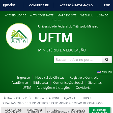
COMUNICA BR
ACESSO À INFORMAÇÃO
PARTI
IR
ACESSIBILIDADE
ALTO CONTRASTE
MAPA DO SITE
WEBMAIL
LISTA DE
PARA
RAMAIS
O
Universidade Federal do Triângulo Mineiro
CONTEÚDO
UFTM
MINISTÉRIO DA EDUCAÇÃO
ENGLISH
Ingresso
Hospital de Clínicas
Registro e Controle
Acadêmico
Biblioteca
Comunicação Social
Sistemas
UFTM
Aquisições e Licitações
Ouvidoria
PÁGINA INICIAL
>
PRÓ-REITORIA DE ADMINISTRAÇÃO
>
ESTRUTURA
>
DEPARTAMENTO DE SUPRIMENTOS E PATRIMÔNIO
>
DIVISÃO DE COMPRAS
>
SERVIÇO DE APOIO PROCESSUAL
CALENDÁRIOS
RESERVAS DE
LAB.
MANUAL DO
CURSOS DE
ACADÊMICOS
AUDITÓRIO
COMPUTACIONAIS
ACADÊMICO
GRADUAÇÃO,