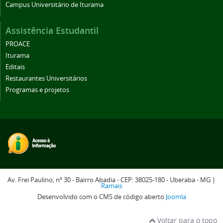
Campus Universitário de Iturama
Assistência Estudantil
PROACE
Iturama
Editais
Restaurantes Universitários
Programas e projetos
Av. Frei Paulino, nº 30 - Bairro Abadia - CEP: 38025-180 - Uberaba - MG |
Ramais
Desenvolvido com o CMS de código aberto
Joomla
Voltar para o topo