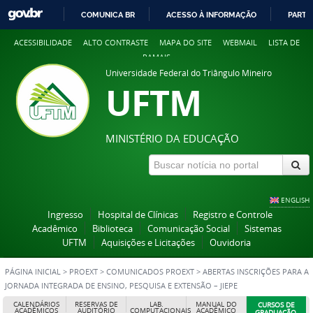
COMUNICA BR
ACESSO À INFORMAÇÃO
PARTI
IR
ACESSIBILIDADE
ALTO CONTRASTE
MAPA DO SITE
WEBMAIL
LISTA DE
PARA
RAMAIS
O
Universidade Federal do Triângulo Mineiro
CONTEÚDO
UFTM
MINISTÉRIO DA EDUCAÇÃO
ENGLISH
Ingresso
Hospital de Clínicas
Registro e Controle
Acadêmico
Biblioteca
Comunicação Social
Sistemas
UFTM
Aquisições e Licitações
Ouvidoria
PÁGINA INICIAL
>
PROEXT
>
COMUNICADOS PROEXT
>
ABERTAS INSCRIÇÕES PARA A
JORNADA INTEGRADA DE ENSINO, PESQUISA E EXTENSÃO – JIEPE
CALENDÁRIOS
RESERVAS DE
LAB.
MANUAL DO
CURSOS DE
ACADÊMICOS
AUDITÓRIO
COMPUTACIONAIS
ACADÊMICO
GRADUAÇÃO,