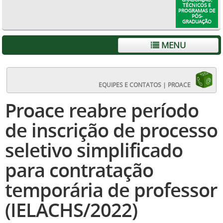
TÉCNICOS E
PROGRAMAS DE
PÓS-
GRADUAÇÃO
MENU
EQUIPES E CONTATOS | PROACE
Proace reabre período
de inscrição de processo
seletivo simplificado
para contratação
temporária de professor
(IELACHS/2022)