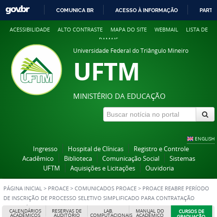
COMUNICA BR
ACESSO À INFORMAÇÃO
PARTI
IR
ACESSIBILIDADE
ALTO CONTRASTE
MAPA DO SITE
WEBMAIL
LISTA DE
PARA
RAMAIS
O
Universidade Federal do Triângulo Mineiro
CONTEÚDO
UFTM
MINISTÉRIO DA EDUCAÇÃO
ENGLISH
Ingresso
Hospital de Clínicas
Registro e Controle
Acadêmico
Biblioteca
Comunicação Social
Sistemas
UFTM
Aquisições e Licitações
Ouvidoria
PÁGINA INICIAL
>
PROACE
>
COMUNICADOS PROACE
>
PROACE REABRE PERÍODO
DE INSCRIÇÃO DE PROCESSO SELETIVO SIMPLIFICADO PARA CONTRATAÇÃO
TEMPORÁRIA DE PROFESSOR (IELACHS/2022)
CALENDÁRIOS
RESERVAS DE
LAB.
MANUAL DO
CURSOS DE
ACADÊMICOS
AUDITÓRIO
COMPUTACIONAIS
ACADÊMICO
GRADUAÇÃO,