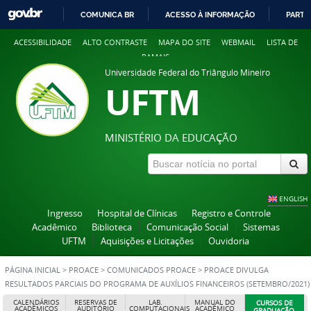
COMUNICA BR
ACESSO À INFORMAÇÃO
PARTI
IR
ACESSIBILIDADE
ALTO CONTRASTE
MAPA DO SITE
WEBMAIL
LISTA DE
PARA
RAMAIS
O
Universidade Federal do Triângulo Mineiro
CONTEÚDO
UFTM
MINISTÉRIO DA EDUCAÇÃO
ENGLISH
Ingresso
Hospital de Clínicas
Registro e Controle
Acadêmico
Biblioteca
Comunicação Social
Sistemas
UFTM
Aquisições e Licitações
Ouvidoria
PÁGINA INICIAL
>
PROACE
>
COMUNICADOS PROACE
>
PROACE DIVULGA
RESULTADOS PARCIAIS DO PROGRAMA DE AUXÍLIOS FINANCEIROS (SETEMBRO/2021)
CALENDÁRIOS
RESERVAS DE
LAB.
MANUAL DO
CURSOS DE
ACADÊMICOS
AUDITÓRIO
COMPUTACIONAIS
ACADÊMICO
GRADUAÇÃO,