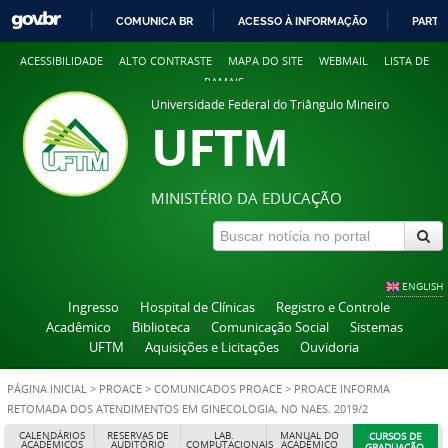
COMUNICA BR
ACESSO À INFORMAÇÃO
PARTI
IR
ACESSIBILIDADE
ALTO CONTRASTE
MAPA DO SITE
WEBMAIL
LISTA DE
PARA
RAMAIS
O
Universidade Federal do Triângulo Mineiro
CONTEÚDO
UFTM
MINISTÉRIO DA EDUCAÇÃO
ENGLISH
Ingresso
Hospital de Clínicas
Registro e Controle
Acadêmico
Biblioteca
Comunicação Social
Sistemas
UFTM
Aquisições e Licitações
Ouvidoria
PÁGINA INICIAL
>
PROACE
>
COMUNICADOS PROACE
>
PROACE INFORMA
RETOMADA DOS ATENDIMENTOS EM GINECOLOGIA, NO NAES. 2019/2
CALENDÁRIOS
RESERVAS DE
LAB.
MANUAL DO
CURSOS DE
ACADÊMICOS
AUDITÓRIO
COMPUTACIONAIS
ACADÊMICO
GRADUAÇÃO,