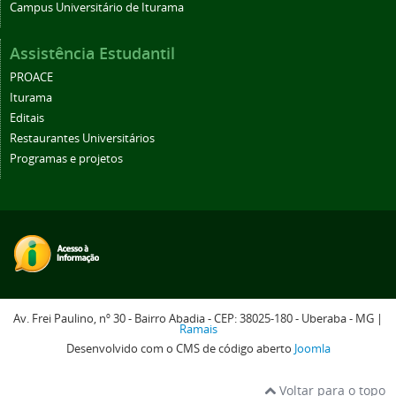
Campus Universitário de Iturama
Assistência Estudantil
PROACE
Iturama
Editais
Restaurantes Universitários
Programas e projetos
Av. Frei Paulino, nº 30 - Bairro Abadia - CEP: 38025-180 - Uberaba - MG |
Ramais
Desenvolvido com o CMS de código aberto
Joomla
Voltar para o topo