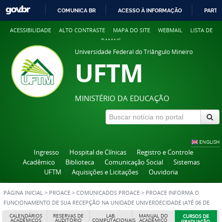
COMUNICA BR
ACESSO À INFORMAÇÃO
PARTI
IR
ACESSIBILIDADE
ALTO CONTRASTE
MAPA DO SITE
WEBMAIL
LISTA DE
PARA
RAMAIS
O
Universidade Federal do Triângulo Mineiro
CONTEÚDO
UFTM
MINISTÉRIO DA EDUCAÇÃO
ENGLISH
Ingresso
Hospital de Clínicas
Registro e Controle
Acadêmico
Biblioteca
Comunicação Social
Sistemas
UFTM
Aquisições e Licitações
Ouvidoria
PÁGINA INICIAL
>
PROACE
>
COMUNICADOS PROACE
>
PROACE INFORMA O
FUNCIONAMENTO DE SUA RECEPÇÃO NA UNIDADE UNIVERDECIDADE (ATÉ 06 DE
JUNHO/2018)
CALENDÁRIOS
RESERVAS DE
LAB.
MANUAL DO
CURSOS DE
ACADÊMICOS
AUDITÓRIO
COMPUTACIONAIS
ACADÊMICO
GRADUAÇÃO,