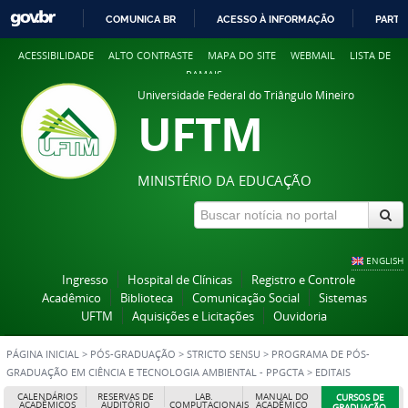
COMUNICA BR
ACESSO À INFORMAÇÃO
PARTI
IR
ACESSIBILIDADE
ALTO CONTRASTE
MAPA DO SITE
WEBMAIL
LISTA DE
PARA
RAMAIS
O
Universidade Federal do Triângulo Mineiro
CONTEÚDO
UFTM
MINISTÉRIO DA EDUCAÇÃO
ENGLISH
Ingresso
Hospital de Clínicas
Registro e Controle
Acadêmico
Biblioteca
Comunicação Social
Sistemas
UFTM
Aquisições e Licitações
Ouvidoria
PÁGINA INICIAL
>
PÓS-GRADUAÇÃO
>
STRICTO SENSU
>
PROGRAMA DE PÓS-
GRADUAÇÃO EM CIÊNCIA E TECNOLOGIA AMBIENTAL - PPGCTA
>
EDITAIS
ENCERRADOS
CALENDÁRIOS
RESERVAS DE
LAB.
MANUAL DO
CURSOS DE
ACADÊMICOS
AUDITÓRIO
COMPUTACIONAIS
ACADÊMICO
GRADUAÇÃO,