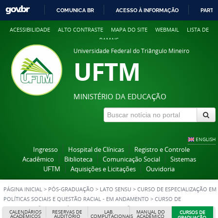
COMUNICA BR
ACESSO À INFORMAÇÃO
PARTI
IR
ACESSIBILIDADE
ALTO CONTRASTE
MAPA DO SITE
WEBMAIL
LISTA DE
PARA
RAMAIS
O
Universidade Federal do Triângulo Mineiro
CONTEÚDO
UFTM
MINISTÉRIO DA EDUCAÇÃO
ENGLISH
Ingresso
Hospital de Clínicas
Registro e Controle
Acadêmico
Biblioteca
Comunicação Social
Sistemas
UFTM
Aquisições e Licitações
Ouvidoria
PÁGINA INICIAL
>
PÓS-GRADUAÇÃO
>
LATO SENSU
>
CURSO DE ESPECIALIZAÇÃO EM
POLÍTICAS SOCIAIS E QUESTÃO RACIAL - EM ANDAMENTO
>
CURSO DE
ESPECIALIZAÇÃO EM POLÍTICAS SOCIAIS E QUESTÃO RACIAL - ENCERRADOS
CALENDÁRIOS
RESERVAS DE
LAB.
MANUAL DO
CURSOS DE
ACADÊMICOS
AUDITÓRIO
COMPUTACIONAIS
ACADÊMICO
GRADUAÇÃO,