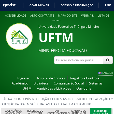
COMUNICA BR
ACESSO À INFORMAÇÃO
PARTI
IR
ACESSIBILIDADE
ALTO CONTRASTE
MAPA DO SITE
WEBMAIL
LISTA DE
PARA
RAMAIS
O
Universidade Federal do Triângulo Mineiro
CONTEÚDO
UFTM
MINISTÉRIO DA EDUCAÇÃO
ENGLISH
Ingresso
Hospital de Clínicas
Registro e Controle
Acadêmico
Biblioteca
Comunicação Social
Sistemas
UFTM
Aquisições e Licitações
Ouvidoria
PÁGINA INICIAL
>
PÓS-GRADUAÇÃO
>
LATO SENSU
>
CURSO DE ESPECIALIZAÇÃO EM
ATENÇÃO BÁSICA EM SAÚDE DA FAMÍLIA
>
EDITAIS EM ANDAMENTO
CALENDÁRIOS
RESERVAS DE
LAB.
MANUAL DO
CURSOS DE
ACADÊMICOS
AUDITÓRIO
COMPUTACIONAIS
ACADÊMICO
GRADUAÇÃO,