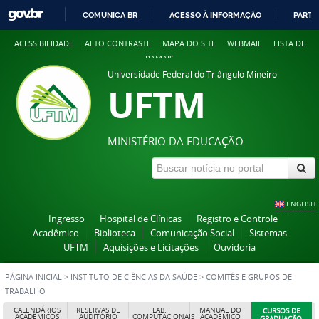
COMUNICA BR
ACESSO À INFORMAÇÃO
PARTI
IR
ACESSIBILIDADE
ALTO CONTRASTE
MAPA DO SITE
WEBMAIL
LISTA DE
PARA
RAMAIS
O
Universidade Federal do Triângulo Mineiro
CONTEÚDO
UFTM
MINISTÉRIO DA EDUCAÇÃO
ENGLISH
Ingresso
Hospital de Clínicas
Registro e Controle
Acadêmico
Biblioteca
Comunicação Social
Sistemas
UFTM
Aquisições e Licitações
Ouvidoria
PÁGINA INICIAL
>
INSTITUTO DE CIÊNCIAS DA SAÚDE
>
COMITÊS E GRUPOS DE
TRABALHO
CALENDÁRIOS
RESERVAS DE
LAB.
MANUAL DO
CURSOS DE
ACADÊMICOS
AUDITÓRIO
COMPUTACIONAIS
ACADÊMICO
GRADUAÇÃO,