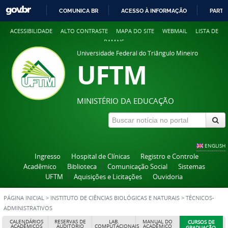
COMUNICA BR
ACESSO À INFORMAÇÃO
PARTI
IR
ACESSIBILIDADE
ALTO CONTRASTE
MAPA DO SITE
WEBMAIL
LISTA DE
PARA
RAMAIS
O
Universidade Federal do Triângulo Mineiro
CONTEÚDO
UFTM
MINISTÉRIO DA EDUCAÇÃO
ENGLISH
Ingresso
Hospital de Clínicas
Registro e Controle
Acadêmico
Biblioteca
Comunicação Social
Sistemas
UFTM
Aquisições e Licitações
Ouvidoria
PÁGINA INICIAL
>
INSTITUTO DE CIÊNCIAS BIOLÓGICAS E NATURAIS
>
TÉCNICOS-
ADMINISTRATIVOS
CALENDÁRIOS
RESERVAS DE
LAB.
MANUAL DO
CURSOS DE
ACADÊMICOS
AUDITÓRIO
COMPUTACIONAIS
ACADÊMICO
GRADUAÇÃO,