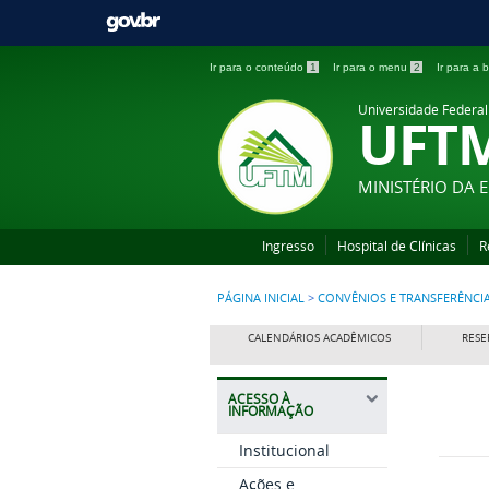
Ir para o conteúdo
1
Ir para o menu
2
Ir para a
Universidade Federal
UFT
MINISTÉRIO DA
Ingresso
Hospital de Clínicas
R
PÁGINA INICIAL
>
CONVÊNIOS E TRANSFERÊNCI
CALENDÁRIOS ACADÊMICOS
RESE
ACESSO À
INFORMAÇÃO
Institucional
Ações e