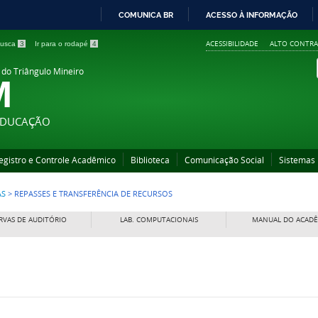
COMUNICA BR
ACESSO À INFORMAÇÃO
IR
ACESSIBILIDADE
ALTO CONTRA
 busca
3
Ir para o rodapé
4
PARA
O
 do Triângulo Mineiro
M
CONTEÚDO
 EDUCAÇÃO
egistro e Controle Acadêmico
Biblioteca
Comunicação Social
Sistemas
AS
>
REPASSES E TRANSFERÊNCIA DE RECURSOS
RVAS DE AUDITÓRIO
LAB. COMPUTACIONAIS
MANUAL DO ACAD