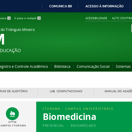
COMUNICA BR
ACESSO À INFORMAÇÃO
IR
ACESSIBILIDADE
ALTO CONTRA
 busca
3
Ir para o rodapé
4
PARA
O
 do Triângulo Mineiro
M
CONTEÚDO
 EDUCAÇÃO
egistro e Controle Acadêmico
Biblioteca
Comunicação Social
Sistemas
RVAS DE AUDITÓRIO
LAB. COMPUTACIONAIS
MANUAL DO ACAD
ITURAMA · CAMPUS UNIVERSITÁRIO
Biomedicina
UFTM
CAMPUS ITURAMA
PRESENCIAL · BACHARELADO