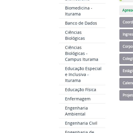
Biomedicina -
Apres
Iturama
Coord
Banco de Dados
Ciências
Ingre
Biológicas
Corpo
Ciências
Biológicas -
Campus Iturama
Coleg
Educação Especial
Estág
e Inclusiva -
Iturama
Calend
Educação Física
Projet
Enfermagem
Engenharia
Ambiental
Engenharia Civil
Engenharia de