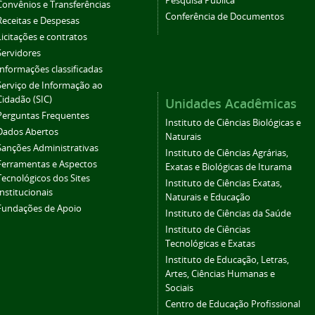
Pesquisa Pública
Convênios e Transferências
Conferência de Documentos
Receitas e Despesas
Licitações e contratos
Servidores
Informações classificadas
Serviço de Informação ao
Cidadão (SIC)
Unidades Acadêmicas
Perguntas Frequentes
Instituto de Ciências Biológicas e
Dados Abertos
Naturais
Sanções Administrativas
Instituto de Ciências Agrárias,
Ferramentas e Aspectos
Exatas e Biológicas de Iturama
Tecnológicos dos Sites
Instituto de Ciências Exatas,
Institucionais
Naturais e Educação
Fundações de Apoio
Instituto de Ciências da Saúde
Instituto de Ciências
Tecnológicas e Exatas
Instituto de Educação, Letras,
Artes, Ciências Humanas e
Sociais
Centro de Educação Profissional