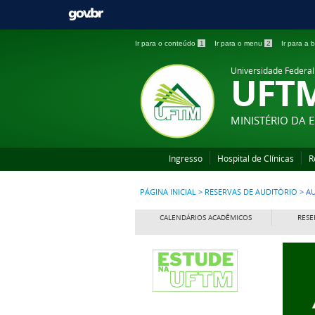
Ir para o conteúdo
1
Ir para o menu
2
Ir para a
Universidade Federal
UFT
MINISTÉRIO DA
Ingresso
Hospital de Clínicas
R
PÁGINA INICIAL
>
RESERVAS DE AUDITÓRIO
>
A
CALENDÁRIOS ACADÊMICOS
RESE