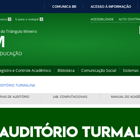
COMUNICA BR
ACESSO À INFORMAÇÃO
IR
ACESSIBILIDADE
ALTO CONTRA
 busca
3
Ir para o rodapé
4
PARA
O
 do Triângulo Mineiro
M
CONTEÚDO
 EDUCAÇÃO
egistro e Controle Acadêmico
Biblioteca
Comunicação Social
Sistemas
UDITÓRIO TURMALINA
RVAS DE AUDITÓRIO
LAB. COMPUTACIONAIS
MANUAL DO ACAD