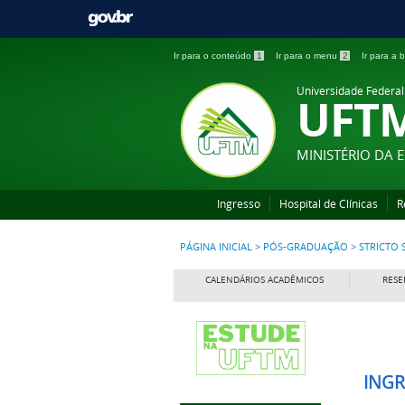
Ir para o conteúdo
1
Ir para o menu
2
Ir para a
Universidade Federal
UFT
MINISTÉRIO DA
Ingresso
Hospital de Clínicas
R
PÁGINA INICIAL
>
PÓS-GRADUAÇÃO
>
STRICTO 
CALENDÁRIOS ACADÊMICOS
RESE