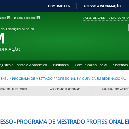
COMUNICA BR
ACESSO À INFORMAÇÃO
IR
ACESSIBILIDADE
ALTO CONTRA
 busca
3
Ir para o rodapé
4
PARA
O
 do Triângulo Mineiro
M
CONTEÚDO
 EDUCAÇÃO
egistro e Controle Acadêmico
Biblioteca
Comunicação Social
Sistemas
SENSU
>
PROGRAMA DE MESTRADO PROFISSIONAL EM QUÍMICA EM REDE NACIONAL -
RVAS DE AUDITÓRIO
LAB. COMPUTACIONAIS
MANUAL DO ACAD