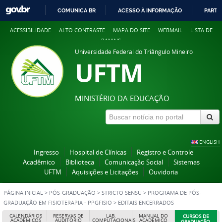
COMUNICA BR
ACESSO À INFORMAÇÃO
PARTI
IR
ACESSIBILIDADE
ALTO CONTRASTE
MAPA DO SITE
WEBMAIL
LISTA DE
PARA
RAMAIS
O
Universidade Federal do Triângulo Mineiro
CONTEÚDO
UFTM
MINISTÉRIO DA EDUCAÇÃO
ENGLISH
Ingresso
Hospital de Clínicas
Registro e Controle
Acadêmico
Biblioteca
Comunicação Social
Sistemas
UFTM
Aquisições e Licitações
Ouvidoria
PÁGINA INICIAL
>
PÓS-GRADUAÇÃO
>
STRICTO SENSU
>
PROGRAMA DE PÓS-
GRADUAÇÃO EM FISIOTERAPIA - PPGFISIO
>
EDITAIS ENCERRADOS
CALENDÁRIOS
RESERVAS DE
LAB.
MANUAL DO
CURSOS DE
ACADÊMICOS
AUDITÓRIO
COMPUTACIONAIS
ACADÊMICO
GRADUAÇÃO,