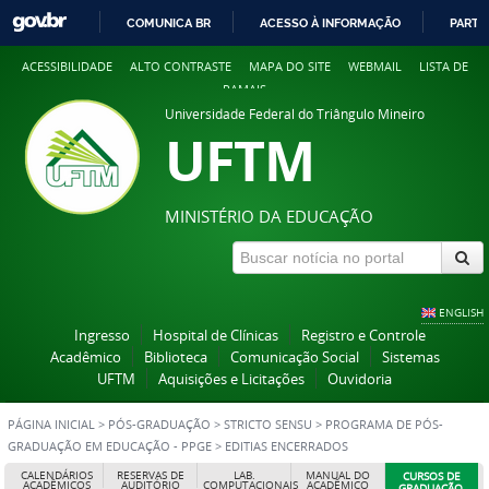
COMUNICA BR
ACESSO À INFORMAÇÃO
PARTI
IR
ACESSIBILIDADE
ALTO CONTRASTE
MAPA DO SITE
WEBMAIL
LISTA DE
PARA
RAMAIS
O
Universidade Federal do Triângulo Mineiro
CONTEÚDO
UFTM
MINISTÉRIO DA EDUCAÇÃO
ENGLISH
Ingresso
Hospital de Clínicas
Registro e Controle
Acadêmico
Biblioteca
Comunicação Social
Sistemas
UFTM
Aquisições e Licitações
Ouvidoria
PÁGINA INICIAL
>
PÓS-GRADUAÇÃO
>
STRICTO SENSU
>
PROGRAMA DE PÓS-
GRADUAÇÃO EM EDUCAÇÃO - PPGE
>
EDITIAS ENCERRADOS
CALENDÁRIOS
RESERVAS DE
LAB.
MANUAL DO
CURSOS DE
ACADÊMICOS
AUDITÓRIO
COMPUTACIONAIS
ACADÊMICO
GRADUAÇÃO,