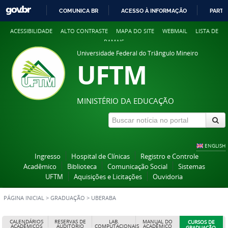
COMUNICA BR
ACESSO À INFORMAÇÃO
PARTI
IR
ACESSIBILIDADE
ALTO CONTRASTE
MAPA DO SITE
WEBMAIL
LISTA DE
PARA
RAMAIS
O
Universidade Federal do Triângulo Mineiro
CONTEÚDO
UFTM
MINISTÉRIO DA EDUCAÇÃO
ENGLISH
Ingresso
Hospital de Clínicas
Registro e Controle
Acadêmico
Biblioteca
Comunicação Social
Sistemas
UFTM
Aquisições e Licitações
Ouvidoria
PÁGINA INICIAL
>
GRADUAÇÃO
>
UBERABA
CALENDÁRIOS
RESERVAS DE
LAB.
MANUAL DO
CURSOS DE
ACADÊMICOS
AUDITÓRIO
COMPUTACIONAIS
ACADÊMICO
GRADUAÇÃO,