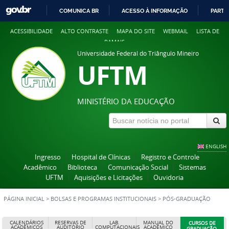
COMUNICA BR
ACESSO À INFORMAÇÃO
PARTI
IR
ACESSIBILIDADE
ALTO CONTRASTE
MAPA DO SITE
WEBMAIL
LISTA DE
PARA
RAMAIS
O
Universidade Federal do Triângulo Mineiro
CONTEÚDO
UFTM
MINISTÉRIO DA EDUCAÇÃO
ENGLISH
Ingresso
Hospital de Clínicas
Registro e Controle
Acadêmico
Biblioteca
Comunicação Social
Sistemas
UFTM
Aquisições e Licitações
Ouvidoria
PÁGINA INICIAL
>
BOLSAS E PROGRAMAS INSTITUCIONAIS
>
PÓS-GRADUAÇÃO
CALENDÁRIOS
RESERVAS DE
LAB.
MANUAL DO
CURSOS DE
ACADÊMICOS
AUDITÓRIO
COMPUTACIONAIS
ACADÊMICO
GRADUAÇÃO,