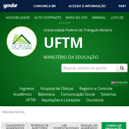
COMUNICA BR
ACESSO À INFORMAÇÃO
PARTI
IR
ACESSIBILIDADE
ALTO CONTRASTE
MAPA DO SITE
WEBMAIL
LISTA DE
PARA
RAMAIS
O
Universidade Federal do Triângulo Mineiro
CONTEÚDO
UFTM
MINISTÉRIO DA EDUCAÇÃO
ENGLISH
Ingresso
Hospital de Clínicas
Registro e Controle
Acadêmico
Biblioteca
Comunicação Social
Sistemas
UFTM
Aquisições e Licitações
Ouvidoria
PÁGINA INICIAL
CALENDÁRIOS
RESERVAS DE
LAB.
MANUAL DO
CURSOS DE
ACADÊMICOS
AUDITÓRIO
COMPUTACIONAIS
ACADÊMICO
GRADUAÇÃO,