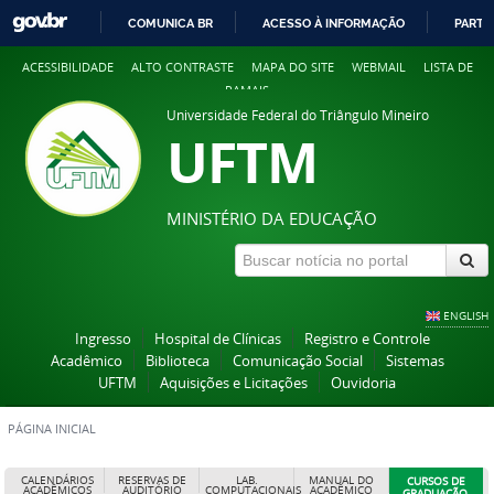
COMUNICA BR
ACESSO À INFORMAÇÃO
PARTI
IR
ACESSIBILIDADE
ALTO CONTRASTE
MAPA DO SITE
WEBMAIL
LISTA DE
PARA
RAMAIS
O
Universidade Federal do Triângulo Mineiro
CONTEÚDO
UFTM
MINISTÉRIO DA EDUCAÇÃO
ENGLISH
Ingresso
Hospital de Clínicas
Registro e Controle
Acadêmico
Biblioteca
Comunicação Social
Sistemas
UFTM
Aquisições e Licitações
Ouvidoria
PÁGINA INICIAL
CALENDÁRIOS
RESERVAS DE
LAB.
MANUAL DO
CURSOS DE
ACADÊMICOS
AUDITÓRIO
COMPUTACIONAIS
ACADÊMICO
GRADUAÇÃO,