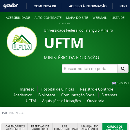
COMUNICA BR
ACESSO À INFORMAÇÃO
PARTI
IR
ACESSIBILIDADE
ALTO CONTRASTE
MAPA DO SITE
WEBMAIL
LISTA DE
PARA
RAMAIS
O
Universidade Federal do Triângulo Mineiro
CONTEÚDO
UFTM
MINISTÉRIO DA EDUCAÇÃO
ENGLISH
Ingresso
Hospital de Clínicas
Registro e Controle
Acadêmico
Biblioteca
Comunicação Social
Sistemas
UFTM
Aquisições e Licitações
Ouvidoria
PÁGINA INICIAL
CALENDÁRIOS
RESERVAS DE
LAB.
MANUAL DO
CURSOS DE
ACADÊMICOS
AUDITÓRIO
COMPUTACIONAIS
ACADÊMICO
GRADUAÇÃO,