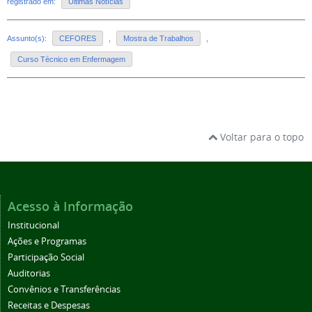
registrado em:
Últimas Notícias
Assunto(s):
CEFORES
,
Mostra de Trabalhos
,
Curso Técnico em Enfermagem
Voltar para o topo
Acesso à Informação
Institucional
Ações e Programas
Participação Social
Auditorias
Convênios e Transferências
Receitas e Despesas