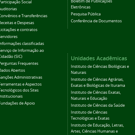
Boletim de Publicações
Participação Social
Eletrônicas
Auditorias
Pesquisa Pública
Convênios e Transferências
Conferência de Documentos
Receitas e Despesas
Licitações e contratos
Servidores
Informações classificadas
Serviço de Informação ao
Cidadão (SIC)
Unidades Acadêmicas
Perguntas Frequentes
Instituto de Ciências Biológicas e
Dados Abertos
Naturais
Sanções Administrativas
Instituto de Ciências Agrárias,
Ferramentas e Aspectos
Exatas e Biológicas de Iturama
Tecnológicos dos Sites
Instituto de Ciências Exatas,
Institucionais
Naturais e Educação
Fundações de Apoio
Instituto de Ciências da Saúde
Instituto de Ciências
Tecnológicas e Exatas
Instituto de Educação, Letras,
Artes, Ciências Humanas e