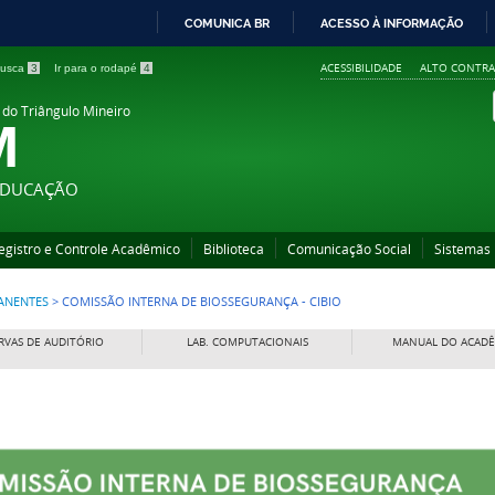
COMUNICA BR
ACESSO À INFORMAÇÃO
IR
ACESSIBILIDADE
ALTO CONTRA
 busca
3
Ir para o rodapé
4
PARA
O
 do Triângulo Mineiro
M
CONTEÚDO
 EDUCAÇÃO
egistro e Controle Acadêmico
Biblioteca
Comunicação Social
Sistemas
ANENTES
>
COMISSÃO INTERNA DE BIOSSEGURANÇA - CIBIO
RVAS DE AUDITÓRIO
LAB. COMPUTACIONAIS
MANUAL DO ACAD