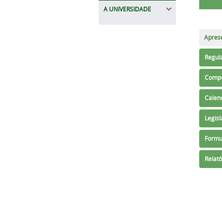
A UNIVERSIDADE
Apres
Regul
Compo
Calen
Legis
Formu
Relató