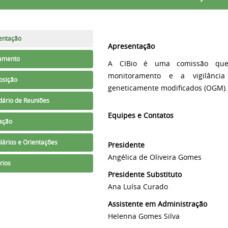
entação
Apresentação
amento
A CIBio é uma comissão que 
monitoramento e a vigilânci
sição
geneticamente modificados (OGM).
dário de Reuniões
Equipes e Contatos
lação
lários e Orientações
Presidente
Angélica de Oliveira Gomes
rios
Presidente Substituto
Ana Luísa Curado
Assistente em Administração
Helenna Gomes Silva