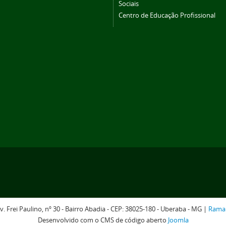
Sociais
Centro de Educação Profissional
v. Frei Paulino, nº 30 - Bairro Abadia - CEP: 38025-180 - Uberaba - MG |
Rama
Desenvolvido com o CMS de código aberto
Joomla