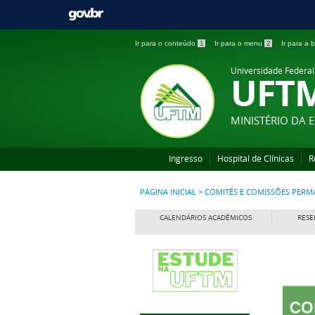
Ir para o conteúdo
1
Ir para o menu
2
Ir para a
Universidade Federal
UFT
MINISTÉRIO DA
Ingresso
Hospital de Clínicas
R
PÁGINA INICIAL
>
COMITÊS E COMISSÕES PERM
CALENDÁRIOS ACADÊMICOS
RESE