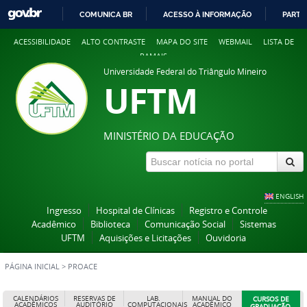
COMUNICA BR
ACESSO À INFORMAÇÃO
PARTI
IR
ACESSIBILIDADE
ALTO CONTRASTE
MAPA DO SITE
WEBMAIL
LISTA DE
PARA
RAMAIS
O
Universidade Federal do Triângulo Mineiro
CONTEÚDO
UFTM
MINISTÉRIO DA EDUCAÇÃO
ENGLISH
Ingresso
Hospital de Clínicas
Registro e Controle
Acadêmico
Biblioteca
Comunicação Social
Sistemas
UFTM
Aquisições e Licitações
Ouvidoria
PÁGINA INICIAL
>
PROACE
CALENDÁRIOS
RESERVAS DE
LAB.
MANUAL DO
CURSOS DE
ACADÊMICOS
AUDITÓRIO
COMPUTACIONAIS
ACADÊMICO
GRADUAÇÃO,