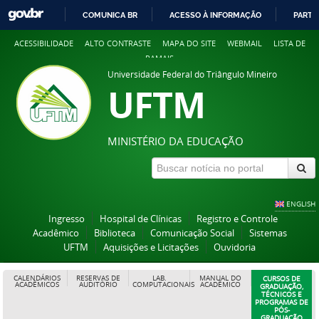
COMUNICA BR
ACESSO À INFORMAÇÃO
PARTI
IR
ACESSIBILIDADE
ALTO CONTRASTE
MAPA DO SITE
WEBMAIL
LISTA DE
PARA
RAMAIS
O
Universidade Federal do Triângulo Mineiro
CONTEÚDO
UFTM
MINISTÉRIO DA EDUCAÇÃO
ENGLISH
Ingresso
Hospital de Clínicas
Registro e Controle
Acadêmico
Biblioteca
Comunicação Social
Sistemas
UFTM
Aquisições e Licitações
Ouvidoria
CALENDÁRIOS
RESERVAS DE
LAB.
MANUAL DO
CURSOS DE
ACADÊMICOS
AUDITÓRIO
COMPUTACIONAIS
ACADÊMICO
GRADUAÇÃO,
TÉCNICOS E
PROGRAMAS DE
PÓS-
GRADUAÇÃO