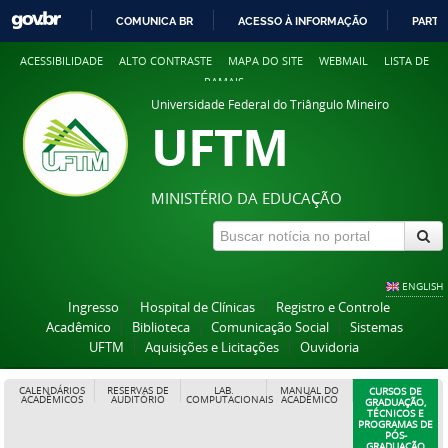
COMUNICA BR
ACESSO À INFORMAÇÃO
PARTI
IR
ACESSIBILIDADE
ALTO CONTRASTE
MAPA DO SITE
WEBMAIL
LISTA DE
PARA
RAMAIS
O
Universidade Federal do Triângulo Mineiro
CONTEÚDO
UFTM
MINISTÉRIO DA EDUCAÇÃO
ENGLISH
Ingresso
Hospital de Clínicas
Registro e Controle
Acadêmico
Biblioteca
Comunicação Social
Sistemas
UFTM
Aquisições e Licitações
Ouvidoria
CALENDÁRIOS
RESERVAS DE
LAB.
MANUAL DO
CURSOS DE
ACADÊMICOS
AUDITÓRIO
COMPUTACIONAIS
ACADÊMICO
GRADUAÇÃO,
TÉCNICOS E
PROGRAMAS DE
PÓS-
GRADUAÇÃO