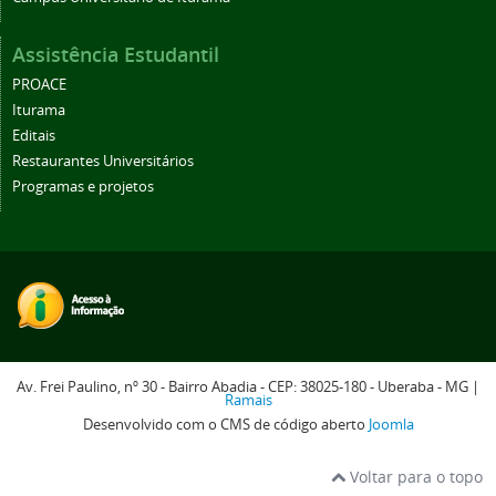
Assistência Estudantil
PROACE
Iturama
Editais
Restaurantes Universitários
Programas e projetos
Av. Frei Paulino, nº 30 - Bairro Abadia - CEP: 38025-180 - Uberaba - MG |
Ramais
Desenvolvido com o CMS de código aberto
Joomla
Voltar para o topo