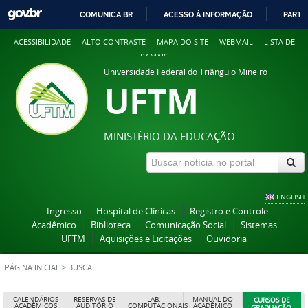
COMUNICA BR
ACESSO À INFORMAÇÃO
PARTI
IR
ACESSIBILIDADE
ALTO CONTRASTE
MAPA DO SITE
WEBMAIL
LISTA DE
PARA
RAMAIS
O
Universidade Federal do Triângulo Mineiro
CONTEÚDO
UFTM
MINISTÉRIO DA EDUCAÇÃO
ENGLISH
Ingresso
Hospital de Clínicas
Registro e Controle
Acadêmico
Biblioteca
Comunicação Social
Sistemas
UFTM
Aquisições e Licitações
Ouvidoria
PÁGINA INICIAL
>
BUSCA
CALENDÁRIOS
RESERVAS DE
LAB.
MANUAL DO
CURSOS DE
ACADÊMICOS
AUDITÓRIO
COMPUTACIONAIS
ACADÊMICO
GRADUAÇÃO,