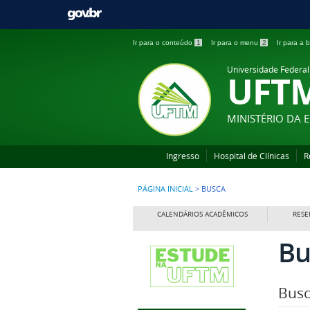
Ir para o conteúdo
1
Ir para o menu
2
Ir para a
Universidade Federal
UFT
MINISTÉRIO DA
Ingresso
Hospital de Clínicas
R
PÁGINA INICIAL
>
BUSCA
CALENDÁRIOS ACADÊMICOS
RESE
Bu
Busc