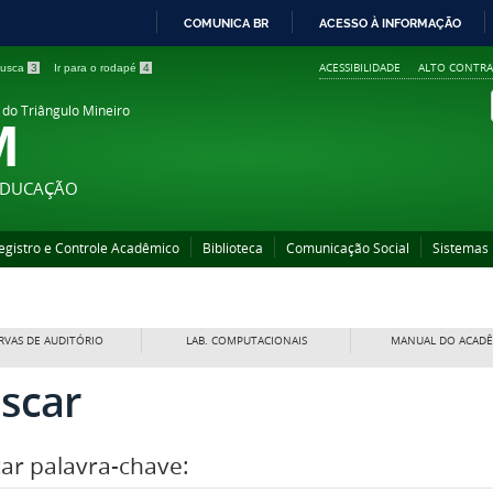
COMUNICA BR
ACESSO À INFORMAÇÃO
IR
ACESSIBILIDADE
ALTO CONTRA
 busca
3
Ir para o rodapé
4
PARA
O
 do Triângulo Mineiro
M
CONTEÚDO
 EDUCAÇÃO
egistro e Controle Acadêmico
Biblioteca
Comunicação Social
Sistemas
RVAS DE AUDITÓRIO
LAB. COMPUTACIONAIS
MANUAL DO ACAD
scar
ar palavra-chave: