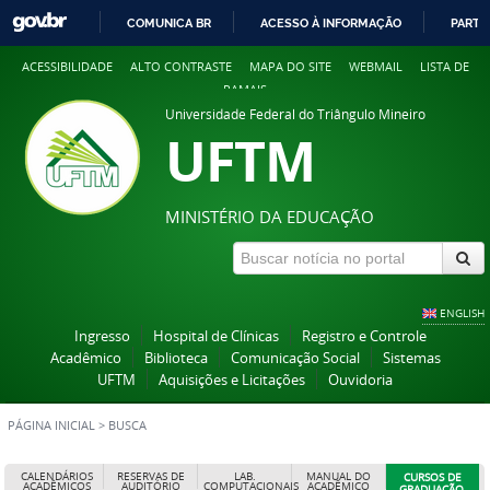
COMUNICA BR
ACESSO À INFORMAÇÃO
PARTI
IR
ACESSIBILIDADE
ALTO CONTRASTE
MAPA DO SITE
WEBMAIL
LISTA DE
PARA
RAMAIS
O
Universidade Federal do Triângulo Mineiro
CONTEÚDO
UFTM
MINISTÉRIO DA EDUCAÇÃO
ENGLISH
Ingresso
Hospital de Clínicas
Registro e Controle
Acadêmico
Biblioteca
Comunicação Social
Sistemas
UFTM
Aquisições e Licitações
Ouvidoria
PÁGINA INICIAL
>
BUSCA
CALENDÁRIOS
RESERVAS DE
LAB.
MANUAL DO
CURSOS DE
ACADÊMICOS
AUDITÓRIO
COMPUTACIONAIS
ACADÊMICO
GRADUAÇÃO,