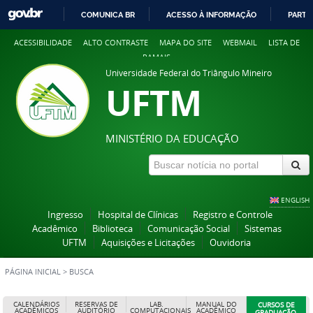
COMUNICA BR
ACESSO À INFORMAÇÃO
PARTI
IR
ACESSIBILIDADE
ALTO CONTRASTE
MAPA DO SITE
WEBMAIL
LISTA DE
PARA
RAMAIS
O
Universidade Federal do Triângulo Mineiro
CONTEÚDO
UFTM
MINISTÉRIO DA EDUCAÇÃO
ENGLISH
Ingresso
Hospital de Clínicas
Registro e Controle
Acadêmico
Biblioteca
Comunicação Social
Sistemas
UFTM
Aquisições e Licitações
Ouvidoria
PÁGINA INICIAL
>
BUSCA
CALENDÁRIOS
RESERVAS DE
LAB.
MANUAL DO
CURSOS DE
ACADÊMICOS
AUDITÓRIO
COMPUTACIONAIS
ACADÊMICO
GRADUAÇÃO,