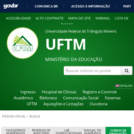
COMUNICA BR
ACESSO À INFORMAÇÃO
PARTI
IR
ACESSIBILIDADE
ALTO CONTRASTE
MAPA DO SITE
WEBMAIL
LISTA DE
PARA
RAMAIS
O
Universidade Federal do Triângulo Mineiro
CONTEÚDO
UFTM
MINISTÉRIO DA EDUCAÇÃO
ENGLISH
Ingresso
Hospital de Clínicas
Registro e Controle
Acadêmico
Biblioteca
Comunicação Social
Sistemas
UFTM
Aquisições e Licitações
Ouvidoria
PÁGINA INICIAL
>
BUSCA
CALENDÁRIOS
RESERVAS DE
LAB.
MANUAL DO
CURSOS DE
ACADÊMICOS
AUDITÓRIO
COMPUTACIONAIS
ACADÊMICO
GRADUAÇÃO,